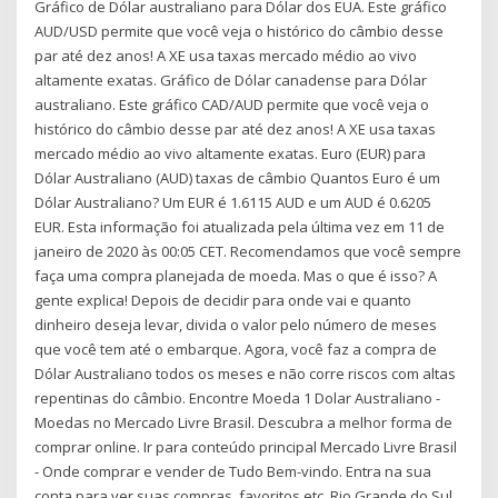
Gráfico de Dólar australiano para Dólar dos EUA. Este gráfico
AUD/USD permite que você veja o histórico do câmbio desse
par até dez anos! A XE usa taxas mercado médio ao vivo
altamente exatas. Gráfico de Dólar canadense para Dólar
australiano. Este gráfico CAD/AUD permite que você veja o
histórico do câmbio desse par até dez anos! A XE usa taxas
mercado médio ao vivo altamente exatas. Euro (EUR) para
Dólar Australiano (AUD) taxas de câmbio Quantos Euro é um
Dólar Australiano? Um EUR é 1.6115 AUD e um AUD é 0.6205
EUR. Esta informação foi atualizada pela última vez em 11 de
janeiro de 2020 às 00:05 CET. Recomendamos que você sempre
faça uma compra planejada de moeda. Mas o que é isso? A
gente explica! Depois de decidir para onde vai e quanto
dinheiro deseja levar, divida o valor pelo número de meses
que você tem até o embarque. Agora, você faz a compra de
Dólar Australiano todos os meses e não corre riscos com altas
repentinas do câmbio. Encontre Moeda 1 Dolar Australiano -
Moedas no Mercado Livre Brasil. Descubra a melhor forma de
comprar online. Ir para conteúdo principal Mercado Livre Brasil
- Onde comprar e vender de Tudo Bem-vindo. Entra na sua
conta para ver suas compras, favoritos etc. Rio Grande do Sul