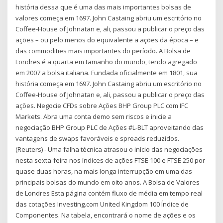
história dessa que é uma das mais importantes bolsas de
valores começa em 1697. John Castaing abriu um escritório no
Coffee-House of Johnatan e, ali, passou a publicar o preço das
ações – ou pelo menos do equivalente a ações da época – e
das commodities mais importantes do período. A Bolsa de
Londres é a quarta em tamanho do mundo, tendo agregado
em 2007 a bolsa italiana. Fundada oficialmente em 1801, sua
história começa em 1697. John Castaing abriu um escritório no
Coffee-House of Johnatan e, ali, passou a publicar o preço das
ações. Negocie CFDs sobre Ações BHP Group PLC com IFC
Markets. Abra uma conta demo sem riscos e inicie a
negociação BHP Group PLC de Ações #L-BLT aproveitando das
vantagens de swaps favoráveis e spreads reduzidos.
(Reuters) - Uma falha técnica atrasou o início das negociações
nesta sexta-feira nos índices de ações FTSE 100 e FTSE 250 por
quase duas horas, na mais longa interrupção em uma das
principais bolsas do mundo em oito anos. A Bolsa de Valores
de Londres Esta página contém fluxo de média em tempo real
das cotações Investing.com United Kingdom 100 Índice de
Componentes. Na tabela, encontrará o nome de ações e os