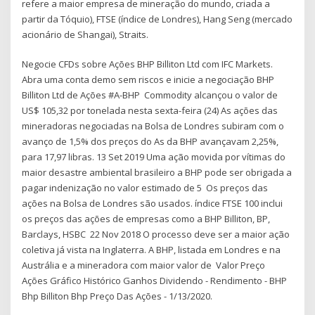
refere a maior empresa de mineração do mundo, criada a
partir da Tóquio), FTSE (índice de Londres), Hang Seng (mercado
acionário de Shangai), Straits.
Negocie CFDs sobre Ações BHP Billiton Ltd com IFC Markets.
Abra uma conta demo sem riscos e inicie a negociação BHP
Billiton Ltd de Ações #A-BHP Commodity alcançou o valor de
US$ 105,32 por tonelada nesta sexta-feira (24) As ações das
mineradoras negociadas na Bolsa de Londres subiram com o
avanço de 1,5% dos preços do As da BHP avançavam 2,25%,
para 17,97 libras. 13 Set 2019 Uma ação movida por vítimas do
maior desastre ambiental brasileiro a BHP pode ser obrigada a
pagar indenização no valor estimado de 5 Os preços das
ações na Bolsa de Londres são usados. índice FTSE 100 inclui
os preços das ações de empresas como a BHP Billiton, BP,
Barclays, HSBC 22 Nov 2018 O processo deve ser a maior ação
coletiva já vista na Inglaterra. A BHP, listada em Londres e na
Austrália e a mineradora com maior valor de Valor Preço
Ações Gráfico Histórico Ganhos Dividendo - Rendimento - BHP
Bhp Billiton Bhp Preço Das Ações - 1/13/2020.