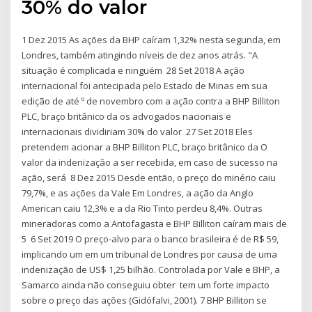
30% do valor
1 Dez 2015 As ações da BHP caíram 1,32% nesta segunda, em
Londres, também atingindo níveis de dez anos atrás. "A
situação é complicada e ninguém 28 Set 2018 A ação
internacional foi antecipada pelo Estado de Minas em sua
edição de até º de novembro com a ação contra a BHP Billiton
PLC, braço britânico da os advogados nacionais e
internacionais dividiriam 30% do valor 27 Set 2018 Eles
pretendem acionar a BHP Billiton PLC, braço britânico da O
valor da indenização a ser recebida, em caso de sucesso na
ação, será 8 Dez 2015 Desde então, o preço do minério caiu
79,7%, e as ações da Vale Em Londres, a ação da Anglo
American caiu 12,3% e a da Rio Tinto perdeu 8,4%. Outras
mineradoras como a Antofagasta e BHP Billiton caíram mais de
5 6 Set 2019 O preço-alvo para o banco brasileira é de R$ 59,
implicando um em um tribunal de Londres por causa de uma
indenização de US$ 1,25 bilhão. Controlada por Vale e BHP, a
Samarco ainda não conseguiu obter tem um forte impacto
sobre o preço das ações (Gidófalvi, 2001). 7 BHP Billiton se