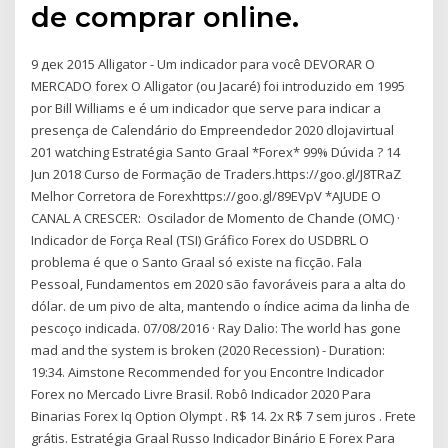
de comprar online.
9 дек 2015 Alligator - Um indicador para você DEVORAR O
MERCADO forex O Alligator (ou Jacaré) foi introduzido em 1995
por Bill Williams e é um indicador que serve para indicar a
presença de Calendário do Empreendedor 2020 dlojavirtual
201 watching Estratégia Santo Graal *Forex* 99% Dúvida ? 14
Jun 2018 Curso de Formação de Traders.https://goo.gl/J8TRaZ
Melhor Corretora de Forexhttps://goo.gl/89EVpV *AJUDE O
CANAL A CRESCER: Oscilador de Momento de Chande (OMC) ·
Indicador de Força Real (TSI) Gráfico Forex do USDBRL O
problema é que o Santo Graal só existe na ficção. Fala
Pessoal, Fundamentos em 2020 são favoráveis para a alta do
dólar. de um pivo de alta, mantendo o índice acima da linha de
pescoço indicada. 07/08/2016 · Ray Dalio: The world has gone
mad and the system is broken (2020 Recession) - Duration:
19:34. Aimstone Recommended for you Encontre Indicador
Forex no Mercado Livre Brasil. Robô Indicador 2020 Para
Binarias Forex Iq Option Olympt . R$ 14. 2x R$ 7 sem juros . Frete
grátis. Estratégia Graal Russo Indicador Binário E Forex Para