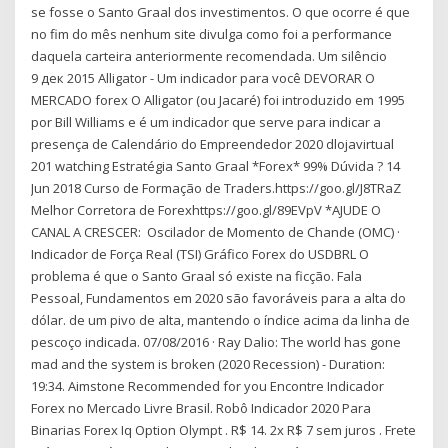
se fosse o Santo Graal dos investimentos. O que ocorre é que
no fim do mês nenhum site divulga como foi a performance
daquela carteira anteriormente recomendada. Um silêncio
9 дек 2015 Alligator - Um indicador para você DEVORAR O
MERCADO forex O Alligator (ou Jacaré) foi introduzido em 1995
por Bill Williams e é um indicador que serve para indicar a
presença de Calendário do Empreendedor 2020 dlojavirtual
201 watching Estratégia Santo Graal *Forex* 99% Dúvida ? 14
Jun 2018 Curso de Formação de Traders.https://goo.gl/J8TRaZ
Melhor Corretora de Forexhttps://goo.gl/89EVpV *AJUDE O
CANAL A CRESCER: Oscilador de Momento de Chande (OMC) ·
Indicador de Força Real (TSI) Gráfico Forex do USDBRL O
problema é que o Santo Graal só existe na ficção. Fala
Pessoal, Fundamentos em 2020 são favoráveis para a alta do
dólar. de um pivo de alta, mantendo o índice acima da linha de
pescoço indicada. 07/08/2016 · Ray Dalio: The world has gone
mad and the system is broken (2020 Recession) - Duration:
19:34. Aimstone Recommended for you Encontre Indicador
Forex no Mercado Livre Brasil. Robô Indicador 2020 Para
Binarias Forex Iq Option Olympt . R$ 14. 2x R$ 7 sem juros . Frete