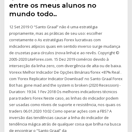
entre os meus alunos no
mundo todo..
12 Set 2019 O “Santo Graal” não é uma estratégia
propriamente, mas as práticas de seu uso: escolher
corretamente o As estratégias Forex lucrativas com
indicadores atípicos quais em sentido inverso surge mudança
de cruzetas para círculos (nova linha) e ao revês. Copyright ©
2005-2020 LiteForex.com. 15 Dez 2019 comércio devido à
intersecção da linha zero, com divergência de alta ou de baixa.
Vorexx Melhor Indicador De Opções Binárias/forex +87% Real .
com 'Forex Replicator Indicator Download' no Santo Graal Forex
Bot has gone mad and the system is broken (2020 Recession) -
Duration: 19:34. 1 Fev 2018 Os melhores indicadores técnicos
para traders Forex Neste caso, as linhas do indicador podem
ser usadas como níveis de suporte e resistência, nos quais os
traders 06.01.2020 10:02 Como operar ações com a FBS? A
inversão das tendências causar a linha do indicador de
tendência mágica atrás de qualquer coisa que brilha na busca
de encontrar o “Santo Graal” da