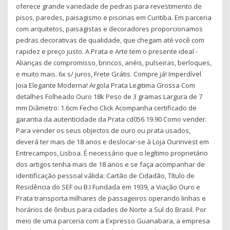
oferece grande variedade de pedras para revestimento de
pisos, paredes, paisagismo e piscinas em Curitiba. Em parceria
com arquitetos, paisagistas e decoradores proporcionamos
pedras decorativas de qualidade, que chegam até você com
rapidez e preço justo. A Prata e Arte tem o presente ideal -
Alianças de compromisso, brincos, anéis, pulseiras, berloques,
e muito mais. 6x s/ juros, Frete Grátis. Compre já! Imperdível
Joia Elegante Moderna! Argola Prata Legitima Grossa Com
detalhes Folheado Ouro 18k Peso de 3 gramas Largura de 7
mm Diâmetro: 1.6cm Fecho Click Acompanha certificado de
garantia da autenticidade da Prata cd056.19.90 Como vender.
Para vender os seus objectos de ouro ou prata usados,
deverá ter mais de 18 anos e deslocar-se à Loja Ourinvest em
Entrecampos, Lisboa. É necessário que o legítimo proprietário
dos artigos tenha mais de 18 anos e se faça acompanhar de
identificação pessoal válida: Cartão de Cidadão, Título de
Residência do SEF ou B.I Fundada em 1939, a Viação Ouro e
Prata transporta milhares de passageiros operando linhas e
horários de ônibus para cidades de Norte a Sul do Brasil. Por
meio de uma parceria com a Expresso Guanabara, a empresa