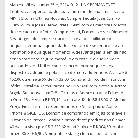
Marcelo Villela, junho 25th, 2014, 0:12 - LINK PERMANENTE
Conheça as oportunidades para anúncio de sua empresa no
MINING.com / Últimas Notícias. Compre Tequila Jose Cuervo
Ouro 750ml e Jose Cuervo Prata 750ml com os menores preços
do mercado no JáCotei. Compare Aqui, Economize seu Dinheiro!
A vantagem de comprar ouro físico é a possibilidade de
adquirir pequenas quantidades e o fato de se ter acesso ao
patrimônio a qualquer momento. A desvantagem, além de não
ser exatamente seguro mantê-lo em casa, é a sua liquidez,
pois pode ser difícil encontrar um comprador que esteja
disposto a adquiri-lo pelo preço de mercado. Fundos À vista R$
152,00 ou em até 5X de R$ 32,00. Comprar Brinco de Prata com
Ródio Cristal de Rocha Vermelho Fixo Oval com Zircônia. Brinco
Argola Suspensa com Três Círculos e Arvore da Vida Folheado
a Ouro 18k. À vista R$ 55,10 ou em até 1X de R$ 58,00. O Melhor
Preço, Ficha Técnica e Comentários de Smartphone Apple
iPhone 8 64GB iOS. Economize comprando em lojas confiáveis!
Histórico de Preços Confira o preço deste produto nos últimos
40 dias. à vista por R$ 2.833,62 ou até 10x de R$ 304,69 total a
prazo R$ 3.046,90 . Vem junto: Esta liga tem um tom de cor