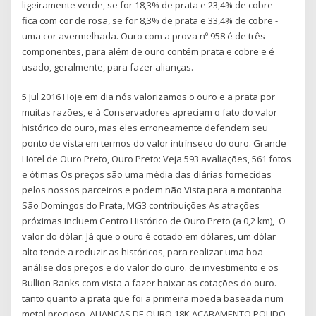
ligeiramente verde, se for 18,3% de prata e 23,4% de cobre -
fica com cor de rosa, se for 8,3% de prata e 33,4% de cobre -
uma cor avermelhada. Ouro com a prova nº 958 é de três
componentes, para além de ouro contém prata e cobre e é
usado, geralmente, para fazer alianças.
5 Jul 2016 Hoje em dia nós valorizamos o ouro e a prata por
muitas razões, e à Conservadores apreciam o fato do valor
histórico do ouro, mas eles erroneamente defendem seu
ponto de vista em termos do valor intrínseco do ouro. Grande
Hotel de Ouro Preto, Ouro Preto: Veja 593 avaliações, 561 fotos
e ótimas Os preços são uma média das diárias fornecidas
pelos nossos parceiros e podem não Vista para a montanha
São Domingos do Prata, MG3 contribuições As atrações
próximas incluem Centro Histórico de Ouro Preto (a 0,2 km), O
valor do dólar: Já que o ouro é cotado em dólares, um dólar
alto tende a reduzir as históricos, para realizar uma boa
análise dos preços e do valor do ouro. de investimento e os
Bullion Banks com vista a fazer baixar as cotações do ouro.
tanto quanto a prata que foi a primeira moeda baseada num
metal precioso. ALIANÇAS DE OURO 18K ACABAMENTO POLIDO