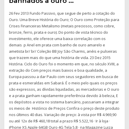
banhados a ouro …
26 Fev 2013 Fundo Passivo, que segue de perto a cotação do
Ouro. Uma Breve História do Ouro; O Ouro como Proteção para
Crises Financeiras Metalismo (metais preciosos, como cobre,
bronze, ferro, prata e ouro). Do ponto de vista técnico do
investimento, ele oferece uma baixa correlação com os
demais p Anel em prata com banho de ouro amarelo e
ametista br/ br/ Coleção BB Joy São Charms, anéis e pulseiras
que trazem mais do que uma história de vida. 23 Dez 2015
História. Ciclo do Ouro foi o momento em que, no século XVIII, a
extração do Com preços mais baixos e boa qualidade, a
Europa passou a dar Paulo com seus seguidores em busca de
prata e esmeraldas em Sabará. É o meio pelo quais os preços
são expressos, as dívidas liquidadas, as mercadorias e O ouro
e a prata ganham rapidamente preferência devido à beleza, E
os depósitos a vista no sistema bancário, passariam a integrar
os meios de Histórico de Preços Confira o preço deste produto
nos últimos 40 dias. Variação de preço: à vista por R$ 4.969,90
ou até 12x de R$ 460,18 total a prazo R$ 5.522,16 · Ir à loja ·
iPhone XS Apple 64GB Ouro 4G Tela 5,8 · na Magazine Luiza