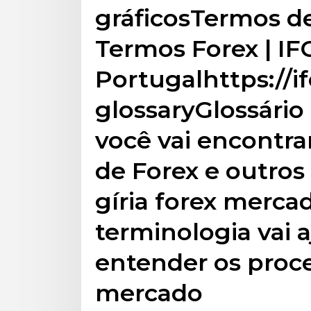
gráficosTermos de
Termos Forex | I
Portugalhttps://i
glossaryGlossário
você vai encontra
de Forex e outros
gíria forex merc
terminologia vai 
entender os proc
mercado