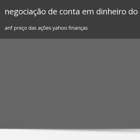
Skip
negociação de conta em dinheiro d
to
content
anf preço das ações yahoo finanças